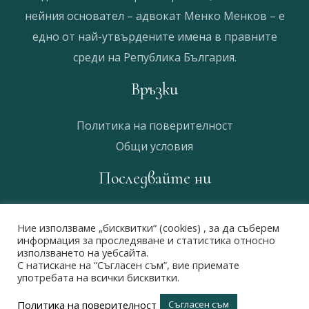
нейния основател – адвокат Менко Менков – е
едно от най-утвърдените имена в правните
среди на Република България.
Връзки
Политика на поверителност
Общи условия
Последвайте ни
Ние използваме „бисквитки“ (cookies) , за да съберем
информация за проследяване и статистика относно
използването на уебсайта.
С натискане на “Съгласен съм”, вие приемате
употребата на всички бисквитки.
Copyright © 2022 Адвокатско дружество „Менко Менков &
Политика на поверителност
Съгласен съм