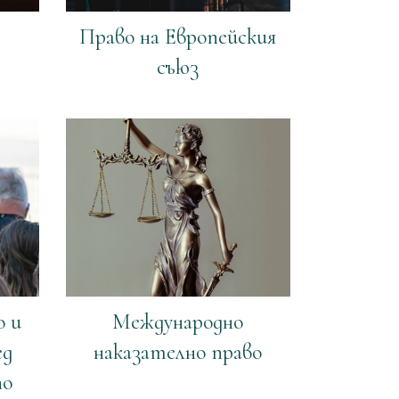
Право на Европейския
съюз
о и
Международно
ед
наказателно право
по