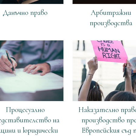
Данъчно право
Арбитражни
производства
Процесуално
Наказателно прав
едставителство на
производство пр
щини и юридически
Европейския съд 