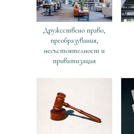
Дружествено право,
преобразувания,
несъстоятелност и
приватизация