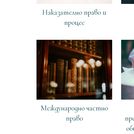
Наказателно право и
процес
Международно частно
право
пр
об