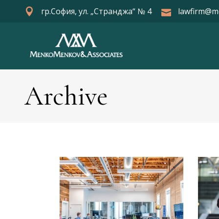
гр.София, ул. „Странджа“ № 4
lawfirm@m
Archive