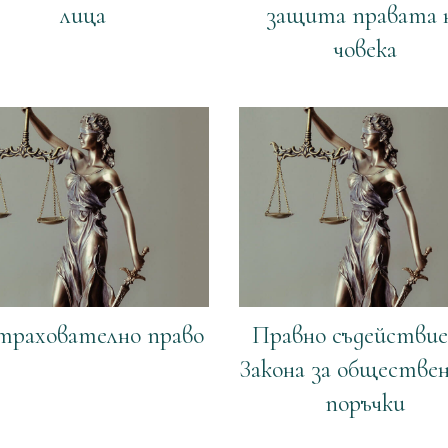
лица
защита правата 
човека
трахователно право
Правно съдействие
Закона за обществе
поръчки