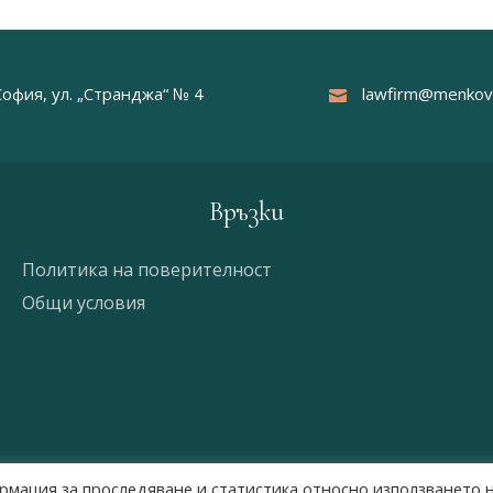
София, ул. „Странджа“ № 4
lawfirm@menkov
Връзки
Политика на поверителност
Общи условия
формация за проследяване и статистика относно използването 