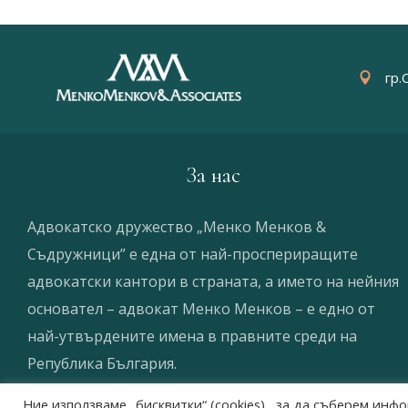
гр.
За нас
Адвокатско дружество „Менко Менков &
Съдружници” е една от най-проспериращите
адвокатски кантори в страната, а името на нейния
основател – адвокат Менко Менков – е едно от
най-утвърдените имена в правните среди на
Република България.
Ние използваме „бисквитки“ (cookies) , за да съберем ин