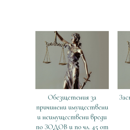
Обезщетения за
Зас
причинени имуществени
и неимуществени вреди
по ЗОДОВ и по чл. 45 от