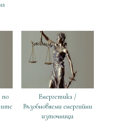
на
 по
Енергетика /
ните
Възобновяеми енергийни
източници